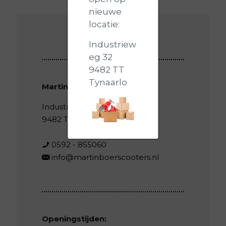
nieuwe
locatie:
Industriew
eg 32
9482 TT
Tynaarlo
Martin Boer Scooters
Industrieweg 32
9482 TT Tynaarlo
0592 - 855060
info@martinboerscooters.nl
Openingstijden: