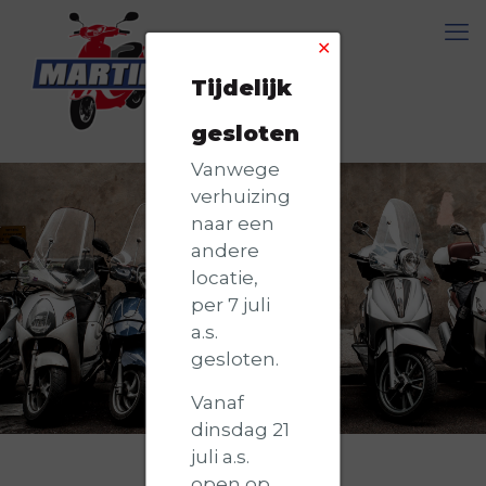
✕
Tijdelijk
gesloten
Vanwege
verhuizing
naar een
andere
locatie,
per 7 juli
a.s.
gesloten.
Vanaf
dinsdag 21
juli a.s.
open op