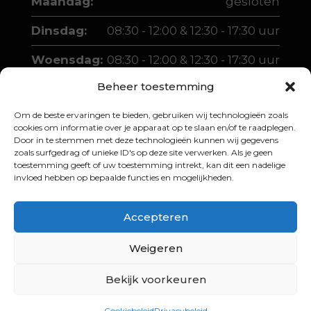
Maandag:
gesloten
Dinsdag:
08:30 - 12:00 & 12:30 - 17:30 uur
Woensdag:
08:30 - 12:00 & 12:30 - 17:30 uur
Beheer toestemming
Donderdag:
08:30 - 12:00 & 12:30 - 17:30 uur
Om de beste ervaringen te bieden, gebruiken wij technologieën zoals
Vrijdag:
08:30 - 12:00 & 12:30 - 17:30 uur
cookies om informatie over je apparaat op te slaan en/of te raadplegen.
Door in te stemmen met deze technologieën kunnen wij gegevens
Zaterdag:
10:00 - 12:00 & 13:00 - 16:00 uur
zoals surfgedrag of unieke ID's op deze site verwerken. Als je geen
toestemming geeft of uw toestemming intrekt, kan dit een nadelige
invloed hebben op bepaalde functies en mogelijkheden.
Accepteren
Weigeren
© 2026 Martin Boer Scooters |
Website
laten maken door Junto Media
Bekijk voorkeuren
Cookiebeleid
Privacybeleid