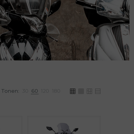
Tonen:
30
60
120
180