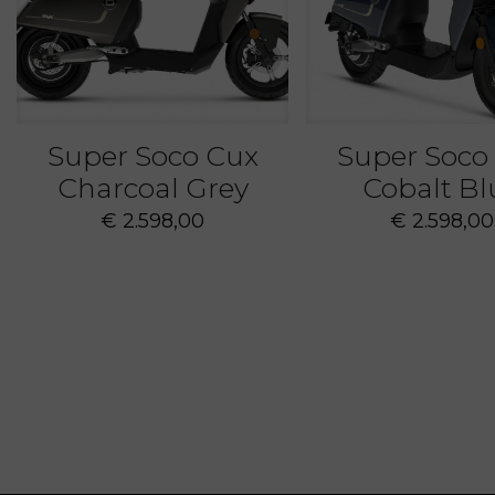
Super Soco Cux
Super Soco
Charcoal Grey
Cobalt Bl
€
2.598,00
€
2.598,00