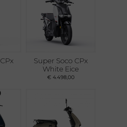
 CPx
Super Soco CPx
White Eice
0
€
4.498,00