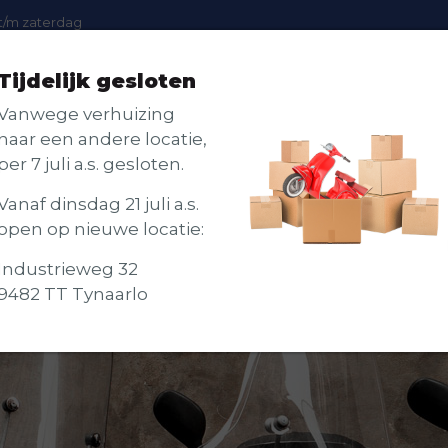
t/m zaterdag
Tijdelijk gesloten
Scooters
Accessoires
Onderhoud
Vanwege verhuizing
naar een andere locatie,
per 7 juli a.s. gesloten.
Vanaf dinsdag 21 juli a.s.
open op nieuwe locatie:
Industrieweg 32
9482 TT Tynaarlo