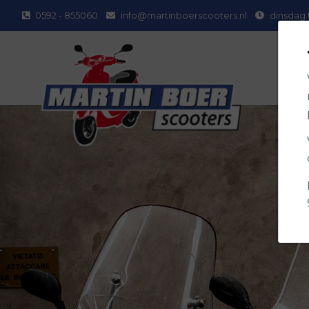
0592 - 855060
info@martinboerscooters.nl
dinsdag 