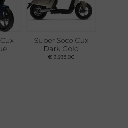
 Cux
Super Soco Cux
ue
Dark Gold
€
2.598,00