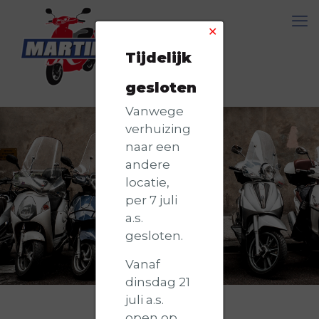
✕
Tijdelijk
gesloten
Vanwege
verhuizing
naar een
andere
locatie,
per 7 juli
a.s.
gesloten.
Vanaf
dinsdag 21
juli a.s.
open op