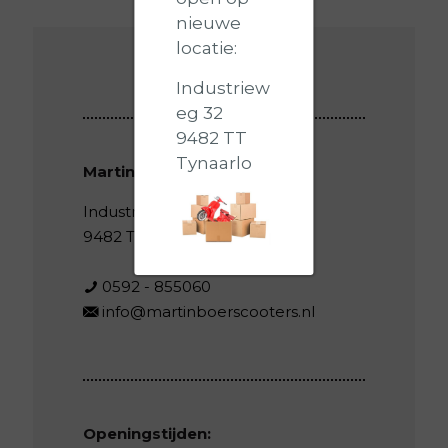
nieuwe
locatie:
Industriew
eg 32
9482 TT
Tynaarlo
Martin Boer Scooters
Industrieweg 32
9482 TT Tynaarlo
0592 - 855060
info@martinboerscooters.nl
Openingstijden: