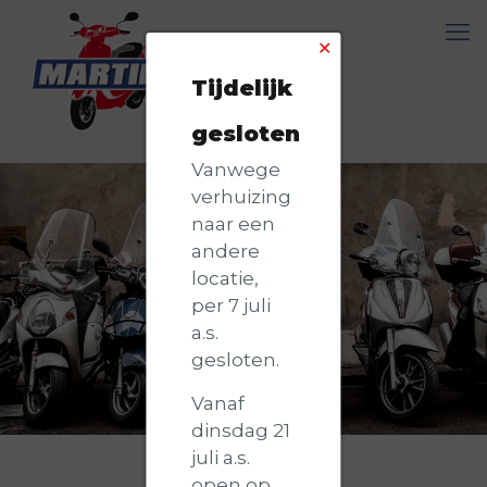
✕
Tijdelijk
gesloten
Vanwege
verhuizing
naar een
andere
locatie,
per 7 juli
a.s.
gesloten.
Vanaf
dinsdag 21
juli a.s.
open op