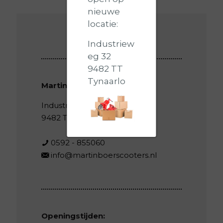
nieuwe
locatie:
Industriew
eg 32
9482 TT
Tynaarlo
Martin Boer Scooters
Industrieweg 32
9482 TT Tynaarlo
0592 - 855060
info@martinboerscooters.nl
Openingstijden: