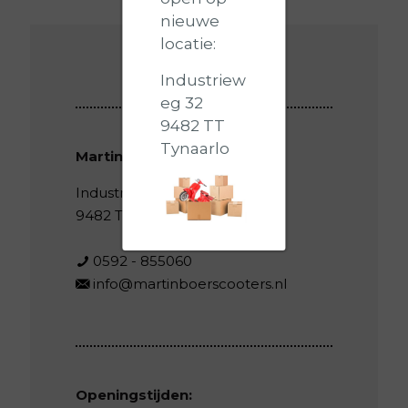
nieuwe
locatie:
Industriew
eg 32
9482 TT
Tynaarlo
Martin Boer Scooters
Industrieweg 32
9482 TT Tynaarlo
0592 - 855060
info@martinboerscooters.nl
Openingstijden: