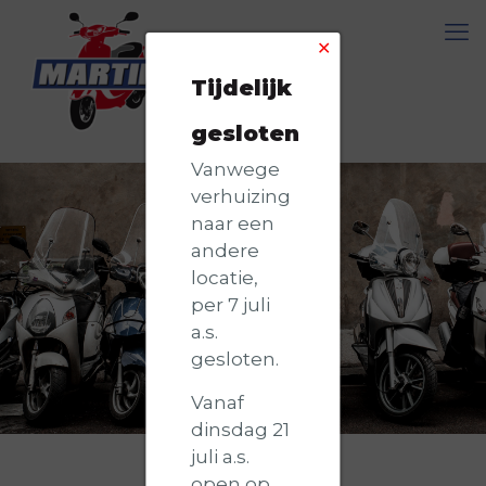
✕
Tijdelijk
gesloten
Vanwege
verhuizing
naar een
andere
locatie,
per 7 juli
a.s.
gesloten.
Vanaf
dinsdag 21
juli a.s.
open op