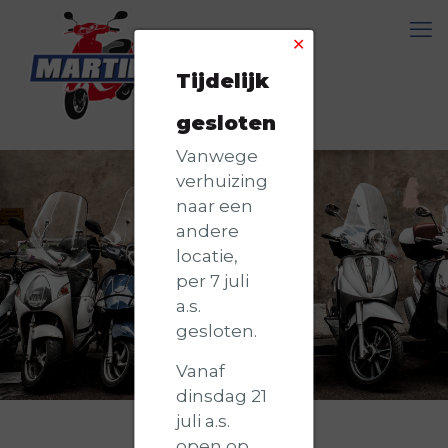
✕
Tijdelijk
gesloten
Vanwege
verhuizing
naar een
andere
locatie,
per 7 juli
a.s.
gesloten.
Vanaf
dinsdag 21
juli a.s.
open op