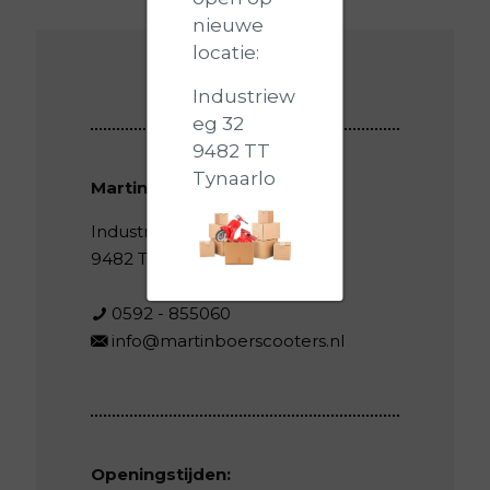
nieuwe
locatie:
Industriew
eg 32
9482 TT
Tynaarlo
Martin Boer Scooters
Industrieweg 32
9482 TT Tynaarlo
0592 - 855060
info@martinboerscooters.nl
Openingstijden: