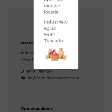
nieuwe
locatie:
Industriew
eg 32
9482 TT
Tynaarlo
Martin Boer Scooters
Industrieweg 32
9482 TT Tynaarlo
0592 - 855060
info@martinboerscooters.nl
Openingstijden: