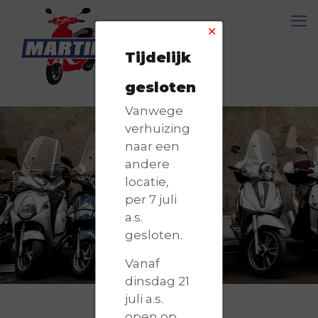
✕
Tijdelijk
gesloten
Vanwege
verhuizing
naar een
andere
locatie,
per 7 juli
a.s.
gesloten.
Vanaf
dinsdag 21
juli a.s.
open op