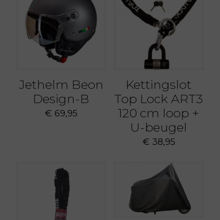
Jethelm Beon
Kettingslot
Design-B
Top Lock ART3
120 cm loop +
€
69,95
U-beugel
€
38,95