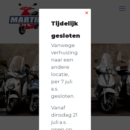
✕
Tijdelijk
gesloten
Vanwege
verhuizing
naar een
andere
locatie,
per 7 juli
a.s.
gesloten.
Vanaf
dinsdag 21
juli a.s.
open op