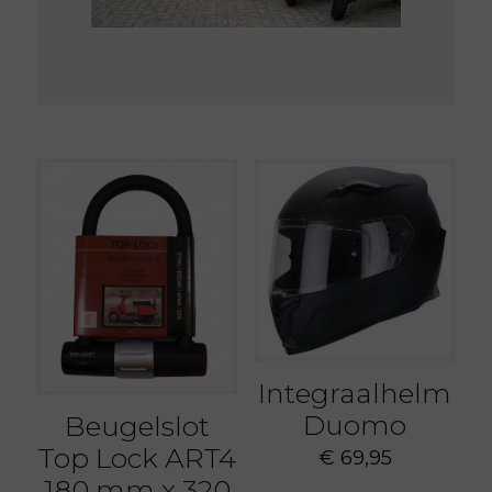
Integraalhelm
Duomo
Beugelslot
Top Lock ART4
€
69,95
180 mm x 320