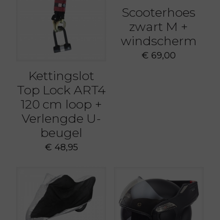
Scooterhoes
zwart M +
windscherm
€
69,00
Kettingslot
Top Lock ART4
120 cm loop +
Verlengde U-
beugel
€
48,95