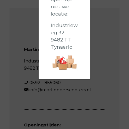
nieuwe
locatie:
Industriew
eg 32
9482 TT
Tynaarlo
Martin Boer Scooters
Industrieweg 32
9482 TT Tynaarlo
0592 - 855060
info@martinboerscooters.nl
Openingstijden: