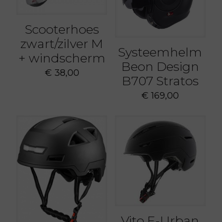
Scooterhoes
zwart/zilver M
Systeemhelm
+ windscherm
Beon Design
€
38,00
B707 Stratos
€
169,00
Vito E-Urban