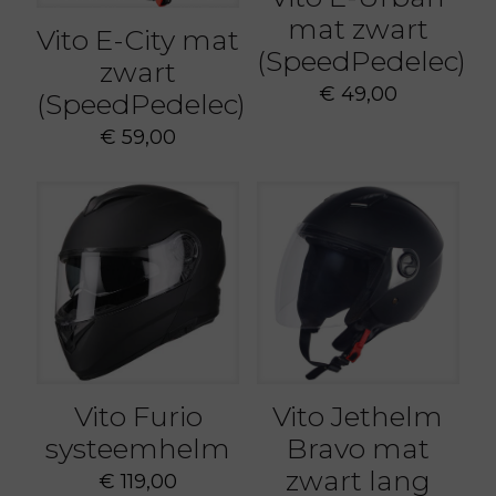
mat zwart
Vito E-City mat
(SpeedPedelec)
zwart
€
49,00
(SpeedPedelec)
€
59,00
Vito Furio
Vito Jethelm
systeemhelm
Bravo mat
zwart lang
€
119,00