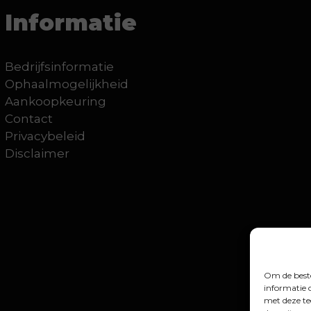
Informatie
Bedrijfsinformatie
Ophaalmogelijkheid
Aankoopkeuring
Contact
Privacybeleid
Disclaimer
Om de beste
informatie 
met deze te