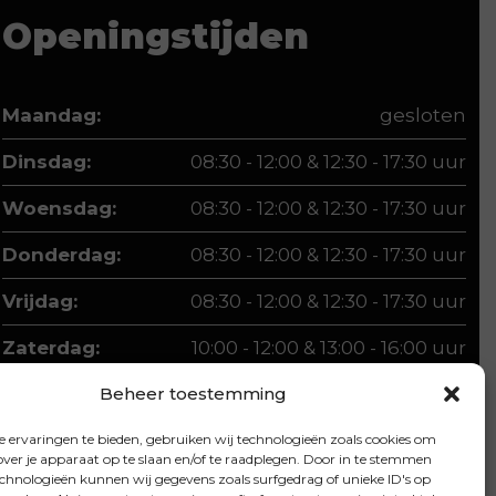
Openingstijden
Maandag:
gesloten
Dinsdag:
08:30 - 12:00 & 12:30 - 17:30 uur
Woensdag:
08:30 - 12:00 & 12:30 - 17:30 uur
Donderdag:
08:30 - 12:00 & 12:30 - 17:30 uur
Vrijdag:
08:30 - 12:00 & 12:30 - 17:30 uur
Zaterdag:
10:00 - 12:00 & 13:00 - 16:00 uur
Beheer toestemming
 ervaringen te bieden, gebruiken wij technologieën zoals cookies om
over je apparaat op te slaan en/of te raadplegen. Door in te stemmen
chnologieën kunnen wij gegevens zoals surfgedrag of unieke ID's op