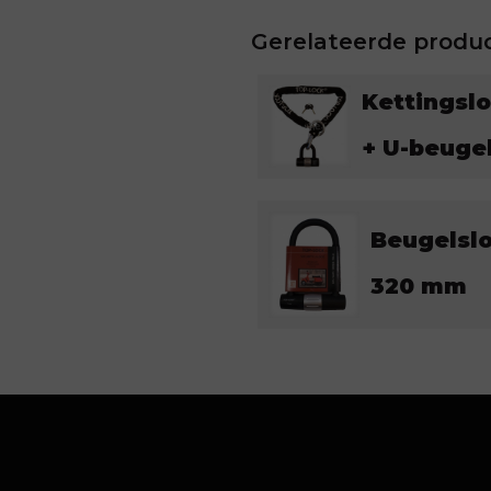
Gerelateerde produ
Kettingsl
+ U-beuge
Beugelsl
320 mm