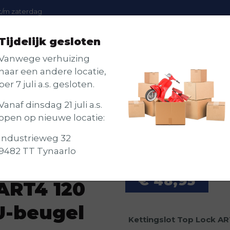
t/m zaterdag
Tijdelijk gesloten
Scooters
Accessoires
Onderhoud
Vanwege verhuizing
naar een andere locatie,
per 7 juli a.s. gesloten.
Vanaf dinsdag 21 juli a.s.
open op nieuwe locatie:
 120 cm loop + Verlengde U-
Industrieweg 32
9482 TT Tynaarlo
€
48,95
ART4 120
U-beugel
Kettingslot Top Lock AR