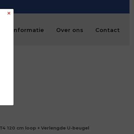
✕
Informatie
Over ons
Contact
T4 120 cm loop + Verlengde U-beugel