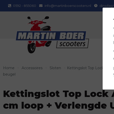
0592 - 855060
info@martinboerscooters.nl
dinsdag 
Home
>
Accessoires
>
Sloten
>
Kettingslot Top Lock ART4
beugel
Kettingslot Top Lock 
cm loop + Verlengde 