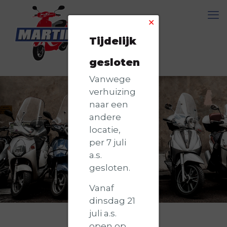
✕
Tijdelijk
gesloten
Vanwege
verhuizing
naar een
andere
locatie,
per 7 juli
a.s.
gesloten.
Vanaf
dinsdag 21
juli a.s.
open op