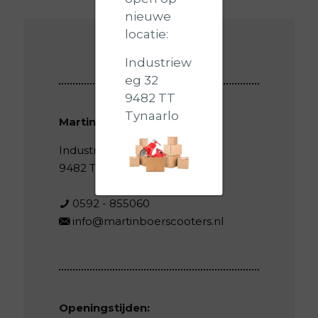
nieuwe
locatie:
Industriew
eg 32
9482 TT
Tynaarlo
Martin Boer Scooters
Industrieweg 32
9482 TT Tynaarlo
0592 - 855060
info@martinboerscooters.nl
Openingstijden: