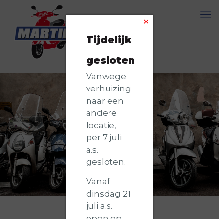
✕
Tijdelijk
gesloten
Vanwege
verhuizing
naar een
andere
locatie,
per 7 juli
a.s.
gesloten.
Vanaf
dinsdag 21
juli a.s.
open op