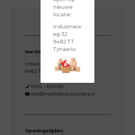
nieuwe
locatie:
Industriew
eg 32
9482 TT
Tynaarlo
Martin Boer Scooters
Industrieweg 32
9482 TT Tynaarlo
0592 - 855060
info@martinboerscooters.nl
Openingstijden: