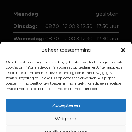
Maandag:
gesloten
Dinsdag:
08:30 - 12:00 & 12:30 - 17:30 uur
Woensdag:
08:30 - 12:00 & 12:30 - 17:30 uur
Beheer toestemming
Donderdag:
08:30 - 12:00 & 12:30 - 17:30 uur
Om de beste ervaringen te bieden, gebruiken wij technologieën zoals
Vrijdag:
08:30 - 12:00 & 12:30 - 17:30 uur
cookies om informatie over je apparaat op te slaan en/of te raadplegen.
Door in te stemmen met deze technologieën kunnen wij gegevens
Zaterdag:
10:00 - 12:00 & 13:00 - 16:00 uur
zoals surfgedrag of unieke ID's op deze site verwerken. Als je geen
toestemming geeft of uw toestemming intrekt, kan dit een nadelige
invloed hebben op bepaalde functies en mogelijkheden.
Accepteren
Weigeren
© 2026 Martin Boer Scooters |
Website
laten maken door Junto Media
Bekijk voorkeuren