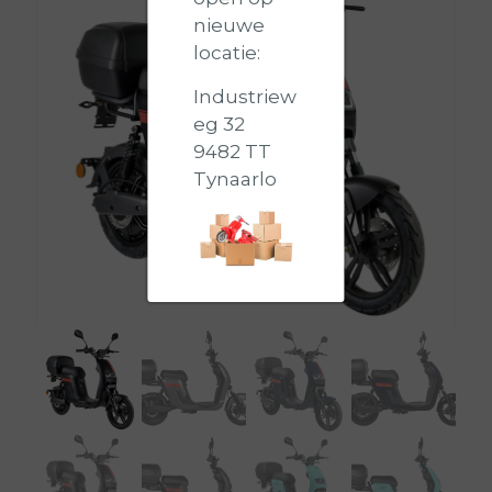
nieuwe
locatie:
Industriew
eg 32
9482 TT
Tynaarlo