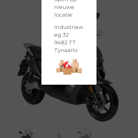
nieuwe
locatie:
Industriew
eg 32
9482 TT
Tynaarlo