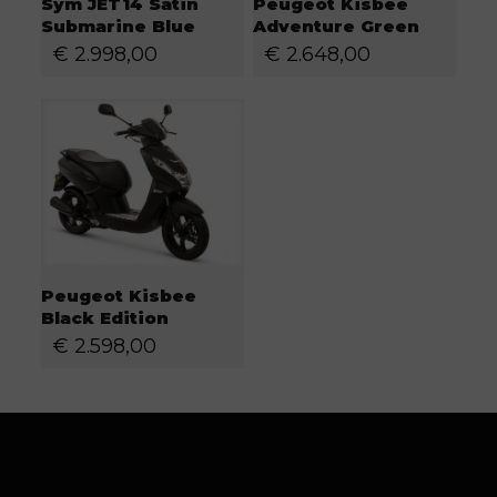
Sym JET14 Satin
Peugeot Kisbee
Submarine Blue
Adventure Green
€
2.998,00
€
2.648,00
Peugeot Kisbee
Black Edition
€
2.598,00