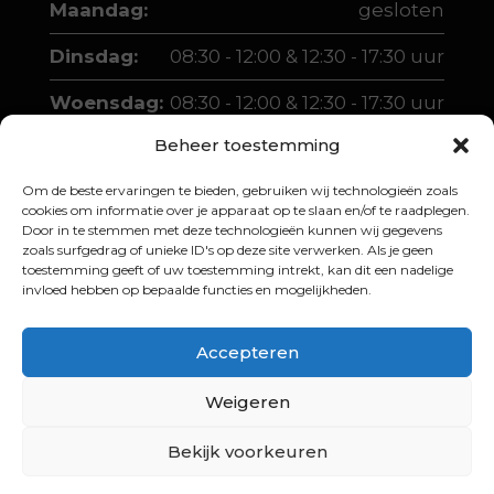
Maandag:
gesloten
Dinsdag:
08:30 - 12:00 & 12:30 - 17:30 uur
Woensdag:
08:30 - 12:00 & 12:30 - 17:30 uur
Beheer toestemming
Donderdag:
08:30 - 12:00 & 12:30 - 17:30 uur
Om de beste ervaringen te bieden, gebruiken wij technologieën zoals
Vrijdag:
08:30 - 12:00 & 12:30 - 17:30 uur
cookies om informatie over je apparaat op te slaan en/of te raadplegen.
Door in te stemmen met deze technologieën kunnen wij gegevens
Zaterdag:
10:00 - 12:00 & 13:00 - 16:00 uur
zoals surfgedrag of unieke ID's op deze site verwerken. Als je geen
toestemming geeft of uw toestemming intrekt, kan dit een nadelige
invloed hebben op bepaalde functies en mogelijkheden.
Accepteren
Weigeren
© 2026 Martin Boer Scooters |
Website
laten maken door Junto Media
Bekijk voorkeuren