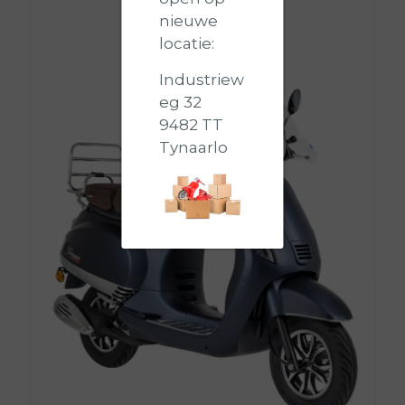
nieuwe
locatie:
Industriew
eg 32
9482 TT
Tynaarlo