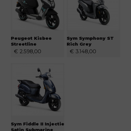
Peugeot Kisbee
Sym Symphony ST
Streetline
Rich Grey
€
2.598,00
€
3.148,00
Sym Fiddle II Injectie
Satin Submarine