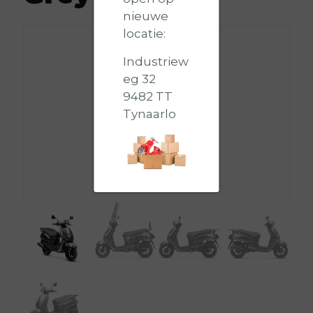
nieuwe
locatie:
Industriew
eg 32
9482 TT
Tynaarlo