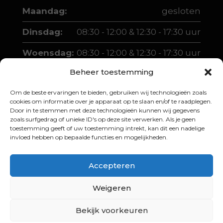
Maandag:
gesloten
Dinsdag:
08:30 - 12:00 & 12:30 - 17:30 uur
Woensdag:
08:30 - 12:00 & 12:30 - 17:30 uur
Beheer toestemming
Donderdag:
08:30 - 12:00 & 12:30 - 17:30 uur
Om de beste ervaringen te bieden, gebruiken wij technologieën zoals
Vrijdag:
08:30 - 12:00 & 12:30 - 17:30 uur
cookies om informatie over je apparaat op te slaan en/of te raadplegen.
Door in te stemmen met deze technologieën kunnen wij gegevens
Zaterdag:
10:00 - 12:00 & 13:00 - 16:00 uur
zoals surfgedrag of unieke ID's op deze site verwerken. Als je geen
toestemming geeft of uw toestemming intrekt, kan dit een nadelige
invloed hebben op bepaalde functies en mogelijkheden.
Accepteren
Weigeren
© 2026 Martin Boer Scooters |
Website
laten maken door Junto Media
Bekijk voorkeuren