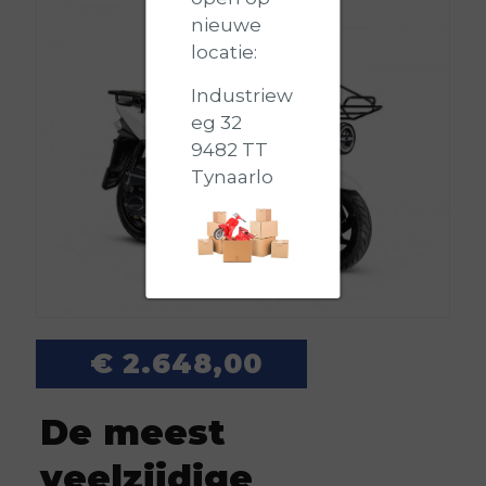
nieuwe
locatie:
Industriew
eg 32
9482 TT
Tynaarlo
€
2.648,00
De meest
veelzijdige