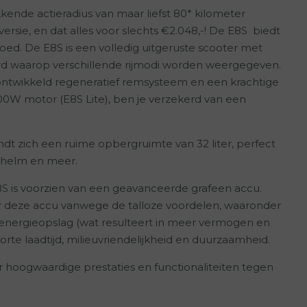
ende actieradius van maar liefst 80* kilometer
versie, en dat alles voor slechts €2.048,-! De E8S biedt
loed. De E8S is een volledig uitgeruste scooter met
d waarop verschillende rijmodi worden weergegeven.
ontwikkeld regeneratief remsysteem en een krachtige
00W motor (E8S Lite), ben je verzekerd van een
t zich een ruime opbergruimte van 32 liter, perfect
 helm en meer.
 is voorzien van een geavanceerde grafeen accu.
 deze accu vanwege de talloze voordelen, waaronder
 energieopslag (wat resulteert in meer vermogen en
korte laadtijd, milieuvriendelijkheid en duurzaamheid.
r hoogwaardige prestaties en functionaliteiten tegen