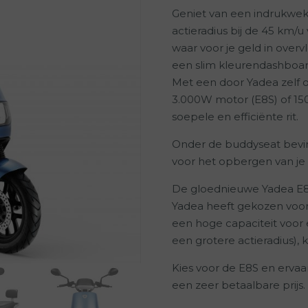
Geniet van een indrukwekk
actieradius bij de 45 km/u 
waar voor je geld in overv
een slim kleurendashboar
Met een door Yadea zelf 
3.000W motor (E8S) of 15
soepele en efficiënte rit.
Onder de buddyseat bevind
voor het opbergen van je
De gloednieuwe Yadea E8S
Yadea heeft gekozen voor
een hoge capaciteit voor
een grotere actieradius), 
Kies voor de E8S en ervaa
een zeer betaalbare prijs.