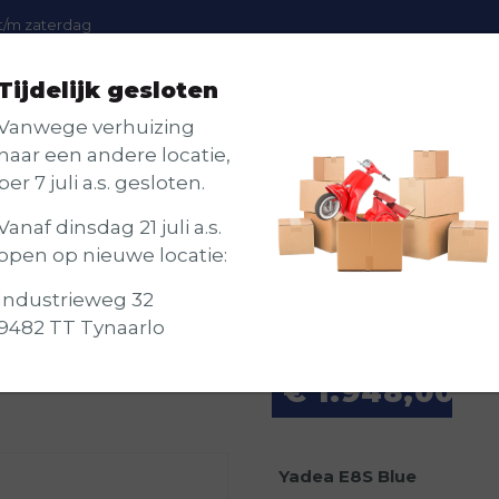
t/m zaterdag
Tijdelijk gesloten
Scooters
Accessoires
Onderhoud
Vanwege verhuizing
naar een andere locatie,
per 7 juli a.s. gesloten.
Vanaf dinsdag 21 juli a.s.
open op nieuwe locatie:
Industrieweg 32
9482 TT Tynaarlo
€
1.948,00
Yadea E8S Blue