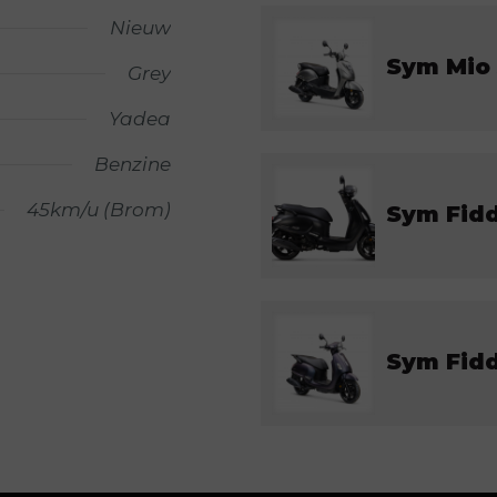
Nieuw
Sym Mio 
Grey
Yadea
Benzine
45km/u (Brom)
Sym Fidd
Sym Fidd