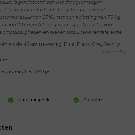
roduct is gerelateerd aan het draagvermogen,
gdek en andere factoren. De actieradius wordt
stemperatuur van 25℃, met een belasting van 70 kg
eid van 20 km/u. Alle gegevens zijn afkomstig van
e omstandigheden en dienen uitsluitend ter referentie.
m als de 45 km uitvoering: Blue, Black, Grey.
De prijs
van de 25
48,–
ie bedraagt: € 2.048,–
Inruil mogelijk
Garantie
cten