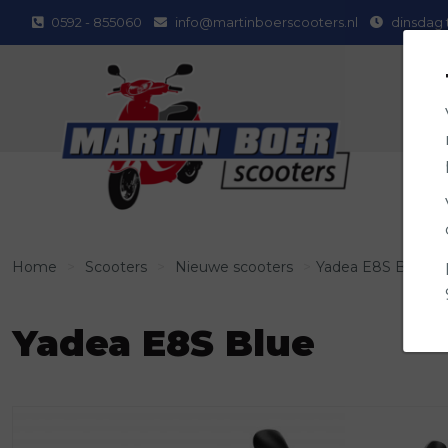
0592 - 855060
info@martinboerscooters.nl
dinsdag 
Home
>
Scooters
>
Nieuwe scooters
>
Yadea E8S Blue
Yadea E8S Blue