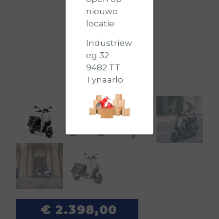
nieuwe
locatie:
Industriew
eg 32
9482 TT
Tynaarlo
€
2.398,00