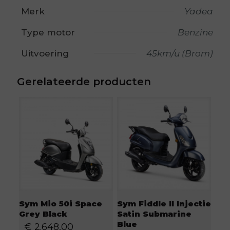
Merk
Yadea
Type motor
Benzine
Uitvoering
45km/u (Brom)
Gerelateerde producten
Sym Fiddle II Injectie
Sym Mio 50i Space
Satin Submarine
Grey Black
Blue
€
2.648,00