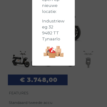
nieuwe
locatie:
Industriew
eg 32
9482 TT
Tynaarlo
€
3.748,00
FEATURES
Standaard tweede accu