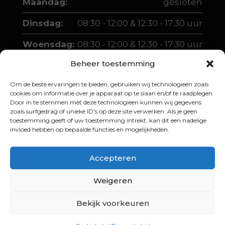
Maandag:
gesloten
Dinsdag:
08:30 - 12:00 & 12:30 - 17:30 uur
Woensdag:
08:30 - 12:00 & 12:30 - 17:30 uur
Beheer toestemming
Donderdag:
08:30 - 12:00 & 12:30 - 17:30 uur
Om de beste ervaringen te bieden, gebruiken wij technologieën zoals
Vrijdag:
08:30 - 12:00 & 12:30 - 17:30 uur
cookies om informatie over je apparaat op te slaan en/of te raadplegen.
Door in te stemmen met deze technologieën kunnen wij gegevens
Zaterdag:
10:00 - 12:00 & 13:00 - 16:00 uur
zoals surfgedrag of unieke ID's op deze site verwerken. Als je geen
toestemming geeft of uw toestemming intrekt, kan dit een nadelige
invloed hebben op bepaalde functies en mogelijkheden.
Accepteren
Weigeren
© 2026 Martin Boer Scooters |
Website
laten maken door Junto Media
Bekijk voorkeuren